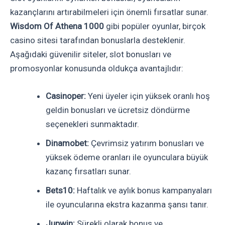
kazançlarını artırabilmeleri için önemli fırsatlar sunar.
Wisdom Of Athena 1000
gibi popüler oyunlar, birçok
casino sitesi tarafından bonuslarla desteklenir.
Aşağıdaki güvenilir siteler, slot bonusları ve
promosyonlar konusunda oldukça avantajlıdır:
Casinoper:
Yeni üyeler için yüksek oranlı hoş
geldin bonusları ve ücretsiz döndürme
seçenekleri sunmaktadır.
Dinamobet:
Çevrimsiz yatırım bonusları ve
yüksek ödeme oranları ile oyunculara büyük
kazanç fırsatları sunar.
Bets10:
Haftalık ve aylık bonus kampanyaları
ile oyuncularına ekstra kazanma şansı tanır.
Jupwin:
Sürekli olarak bonus ve