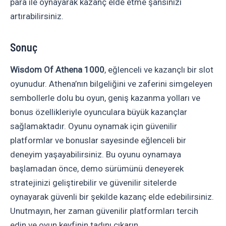
para ile oynayarak kazanç elde etme şansınızı
artırabilirsiniz.
Sonuç
Wisdom Of Athena 1000
, eğlenceli ve kazançlı bir slot
oyunudur. Athena’nın bilgeliğini ve zaferini simgeleyen
sembollerle dolu bu oyun, geniş kazanma yolları ve
bonus özellikleriyle oyunculara büyük kazançlar
sağlamaktadır. Oyunu oynamak için güvenilir
platformlar ve bonuslar sayesinde eğlenceli bir
deneyim yaşayabilirsiniz. Bu oyunu oynamaya
başlamadan önce, demo sürümünü deneyerek
stratejinizi geliştirebilir ve güvenilir sitelerde
oynayarak güvenli bir şekilde kazanç elde edebilirsiniz.
Unutmayın, her zaman güvenilir platformları tercih
edin ve oyun keyfinin tadını çıkarın.