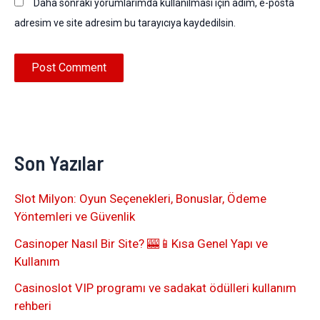
Daha sonraki yorumlarımda kullanılması için adım, e-posta
adresim ve site adresim bu tarayıcıya kaydedilsin.
Son Yazılar
Slot Milyon: Oyun Seçenekleri, Bonuslar, Ödeme
Yöntemleri ve Güvenlik
Casinoper Nasıl Bir Site? 🎰📱Kısa Genel Yapı ve
Kullanım
Casinoslot VIP programı ve sadakat ödülleri kullanım
rehberi