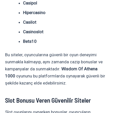
Casipol
Hipercasino
Casilot
Casinoslot
Bets10
Bu siteler, oyuncularına güvenli bir oyun deneyimi
sunmakla kalmayıp, aynı zamanda cazip bonuslar ve
kampanyalar da sunmaktadır.
Wisdom Of Athena
1000
oyununu bu platformlarda oynayarak güvenli bir
şekilde kazanç elde edebilirsiniz.
Slot Bonusu Veren Güvenilir Siteler
Slot oyunlarını oynarken bonuslar, oyuncuların