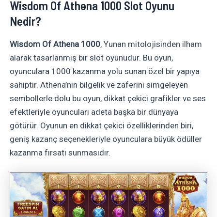
Wisdom Of Athena 1000 Slot Oyunu
Nedir?
Wisdom Of Athena 1000
, Yunan mitolojisinden ilham
alarak tasarlanmış bir slot oyunudur. Bu oyun,
oyunculara 1000 kazanma yolu sunan özel bir yapıya
sahiptir. Athena’nın bilgelik ve zaferini simgeleyen
sembollerle dolu bu oyun, dikkat çekici grafikler ve ses
efektleriyle oyuncuları adeta başka bir dünyaya
götürür. Oyunun en dikkat çekici özelliklerinden biri,
geniş kazanç seçenekleriyle oyunculara büyük ödüller
kazanma fırsatı sunmasıdır.