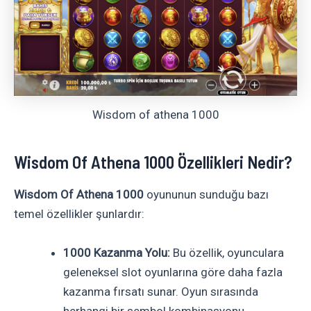
Wisdom of athena 1000
Wisdom Of Athena 1000 Özellikleri Nedir?
Wisdom Of Athena 1000
oyununun sunduğu bazı
temel özellikler şunlardır:
1000 Kazanma Yolu:
Bu özellik, oyunculara
geleneksel slot oyunlarına göre daha fazla
kazanma fırsatı sunar. Oyun sırasında
herhangi bir sembol kombinasyonu,