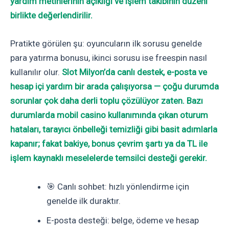
yardım metinlerinin açıklığı ve işlem takibinin düzeni
birlikte değerlendirilir.
Pratikte görülen şu: oyuncuların ilk sorusu genelde
para yatırma bonusu, ikinci sorusu ise freespin nasıl
kullanılır olur.
Slot Milyon’da canlı destek, e-posta ve
hesap içi yardım bir arada çalışıyorsa — çoğu durumda
sorunlar çok daha derli toplu çözülüyor zaten. Bazı
durumlarda mobil casino kullanımında çıkan oturum
hataları, tarayıcı önbelleği temizliği gibi basit adımlarla
kapanır; fakat bakiye, bonus çevrim şartı ya da TL ile
işlem kaynaklı meselelerde temsilci desteği gerekir.
🎯 Canlı sohbet: hızlı yönlendirme için
genelde ilk duraktır.
E-posta desteği: belge, ödeme ve hesap