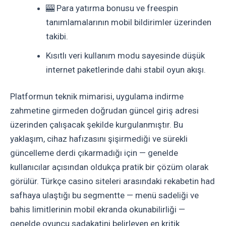
🎰 Para yatırma bonusu ve freespin
tanımlamalarının mobil bildirimler üzerinden
takibi.
Kısıtlı veri kullanım modu sayesinde düşük
internet paketlerinde dahi stabil oyun akışı.
Platformun teknik mimarisi, uygulama indirme
zahmetine girmeden doğrudan güncel giriş adresi
üzerinden çalışacak şekilde kurgulanmıştır. Bu
yaklaşım, cihaz hafızasını şişirmediği ve sürekli
güncelleme derdi çıkarmadığı için — genelde
kullanıcılar açısından oldukça pratik bir çözüm olarak
görülür. Türkçe casino siteleri arasındaki rekabetin had
safhaya ulaştığı bu segmentte — menü sadeliği ve
bahis limitlerinin mobil ekranda okunabilirliği —
genelde oyuncu sadakatini belirleyen en kritik