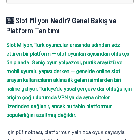
🎰 Slot Milyon Nedir? Genel Bakış ve
Platform Tanıtımı
Slot Milyon, Türk oyuncular arasında adından söz
ettiren bir platform — slot oyunları açısından oldukça
ön planda. Geniş oyun yelpazesi, pratik arayüzü ve
mobil uyumlu yapısı derken — genelde online slot
arayan kullanıcıların aklına ilk gelen isimlerden biri
haline geliyor. Türkiye’de yasal çerçeve dar olduğu için
erişim çoğu durumda VPN ya da ayna siteler
üzerinden sağlanır, ancak bu tablo platformun
popülerliğini azaltmış değildir.
İşin püf noktası, platformun yalnızca oyun sayısıyla