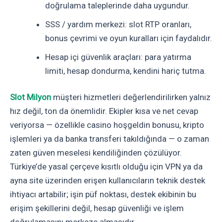
doğrulama taleplerinde daha uygundur.
SSS / yardım merkezi: slot RTP oranları,
bonus çevrimi ve oyun kuralları için faydalıdır.
Hesap içi güvenlik araçları: para yatırma
limiti, hesap dondurma, kendini hariç tutma.
Slot Milyon
müşteri hizmetleri değerlendirilirken yalnız
hız değil, ton da önemlidir. Ekipler kısa ve net cevap
veriyorsa — özellikle casino hoşgeldin bonusu, kripto
işlemleri ya da banka transferi takıldığında — o zaman
zaten güven meselesi kendiliğinden çözülüyor.
Türkiye’de yasal çerçeve kısıtlı olduğu için VPN ya da
ayna site üzerinden erişen kullanıcıların teknik destek
ihtiyacı artabilir; işin püf noktası, destek ekibinin bu
erişim şekillerini değil, hesap güvenliği ve işlem