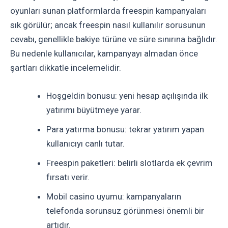
oyunları sunan platformlarda freespin kampanyaları
sık görülür; ancak freespin nasıl kullanılır sorusunun
cevabı, genellikle bakiye türüne ve süre sınırına bağlıdır.
Bu nedenle kullanıcılar, kampanyayı almadan önce
şartları dikkatle incelemelidir.
Hoşgeldin bonusu: yeni hesap açılışında ilk
yatırımı büyütmeye yarar.
Para yatırma bonusu: tekrar yatırım yapan
kullanıcıyı canlı tutar.
Freespin paketleri: belirli slotlarda ek çevrim
fırsatı verir.
Mobil casino uyumu: kampanyaların
telefonda sorunsuz görünmesi önemli bir
artıdır.