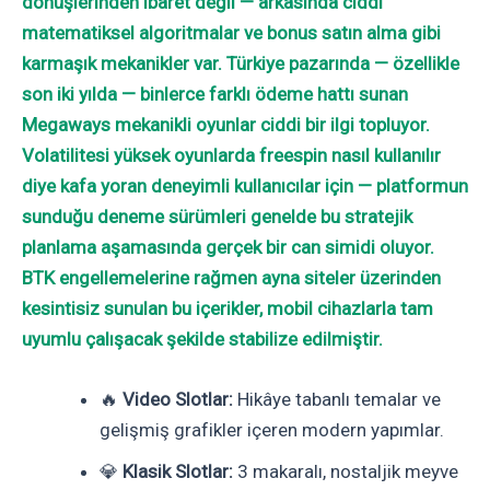
dönüşlerinden ibaret değil — arkasında ciddi
matematiksel algoritmalar ve bonus satın alma gibi
karmaşık mekanikler var. Türkiye pazarında — özellikle
son iki yılda — binlerce farklı ödeme hattı sunan
Megaways mekanikli oyunlar ciddi bir ilgi topluyor.
Volatilitesi yüksek oyunlarda freespin nasıl kullanılır
diye kafa yoran deneyimli kullanıcılar için — platformun
sunduğu deneme sürümleri genelde bu stratejik
planlama aşamasında gerçek bir can simidi oluyor.
BTK engellemelerine rağmen ayna siteler üzerinden
kesintisiz sunulan bu içerikler, mobil cihazlarla tam
uyumlu çalışacak şekilde stabilize edilmiştir.
🔥
Video Slotlar:
Hikâye tabanlı temalar ve
gelişmiş grafikler içeren modern yapımlar.
💎
Klasik Slotlar:
3 makaralı, nostaljik meyve