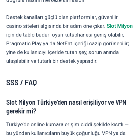
doğrulamasını merkeze almasıdır.
Destek kanalları güçlü olan platformlar, güvenilir
casino siteleri algısında bir adım öne çıkar.
Slot Milyon
için de tablo budur: oyun kütüphanesi geniş olabilir,
Pragmatic Play ya da NetEnt içeriği cazip görünebilir;
yine de kullanıcıyı içeride tutan şey, sorun anında
ulaşılabilir ve tutarlı bir destek yapısıdır.
SSS / FAQ
Slot Milyon Türkiye’den nasıl erişiliyor ve VPN
gerekir mi?
Türkiye’de online kumara erişim ciddi şekilde kısıtlı —
bu yüzden kullanıcıların büyük çoğunluğu VPN ya da