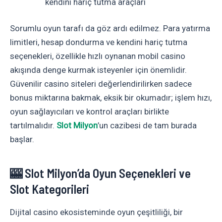
kendini hariç tutma araçları
Sorumlu oyun tarafı da göz ardı edilmez. Para yatırma
limitleri, hesap dondurma ve kendini hariç tutma
seçenekleri, özellikle hızlı oynanan mobil casino
akışında denge kurmak isteyenler için önemlidir.
Güvenilir casino siteleri değerlendirilirken sadece
bonus miktarına bakmak, eksik bir okumadır; işlem hızı,
oyun sağlayıcıları ve kontrol araçları birlikte
tartılmalıdır.
Slot Milyon
’un cazibesi de tam burada
başlar.
🎰 Slot Milyon’da Oyun Seçenekleri ve
Slot Kategorileri
Dijital casino ekosisteminde oyun çeşitliliği, bir