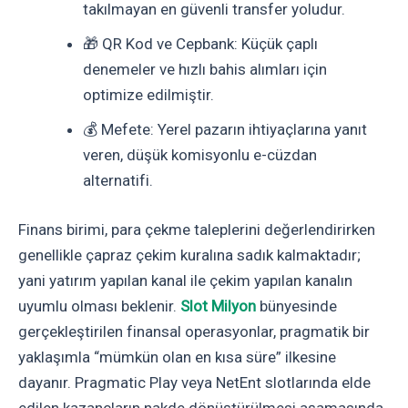
takılmayan en güvenli transfer yoludur.
🎁 QR Kod ve Cepbank: Küçük çaplı
denemeler ve hızlı bahis alımları için
optimize edilmiştir.
💰 Mefete: Yerel pazarın ihtiyaçlarına yanıt
veren, düşük komisyonlu e-cüzdan
alternatifi.
Finans birimi, para çekme taleplerini değerlendirirken
genellikle çapraz çekim kuralına sadık kalmaktadır;
yani yatırım yapılan kanal ile çekim yapılan kanalın
uyumlu olması beklenir.
Slot Milyon
bünyesinde
gerçekleştirilen finansal operasyonlar, pragmatik bir
yaklaşımla “mümkün olan en kısa süre” ilkesine
dayanır. Pragmatic Play veya NetEnt slotlarında elde
edilen kazançların nakde dönüştürülmesi aşamasında,