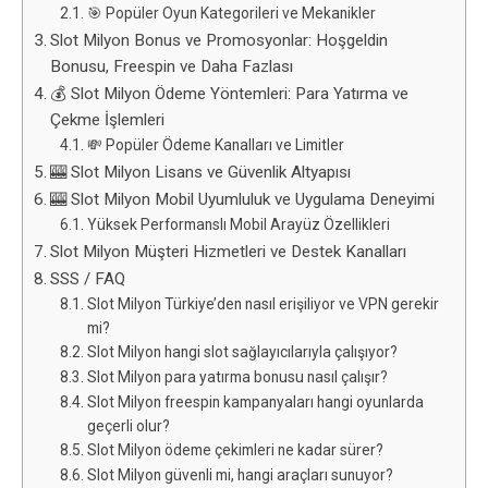
🎯 Popüler Oyun Kategorileri ve Mekanikler
Slot Milyon Bonus ve Promosyonlar: Hoşgeldin
Bonusu, Freespin ve Daha Fazlası
💰 Slot Milyon Ödeme Yöntemleri: Para Yatırma ve
Çekme İşlemleri
💸 Popüler Ödeme Kanalları ve Limitler
🎰 Slot Milyon Lisans ve Güvenlik Altyapısı
🎰 Slot Milyon Mobil Uyumluluk ve Uygulama Deneyimi
Yüksek Performanslı Mobil Arayüz Özellikleri
Slot Milyon Müşteri Hizmetleri ve Destek Kanalları
SSS / FAQ
Slot Milyon Türkiye’den nasıl erişiliyor ve VPN gerekir
mi?
Slot Milyon hangi slot sağlayıcılarıyla çalışıyor?
Slot Milyon para yatırma bonusu nasıl çalışır?
Slot Milyon freespin kampanyaları hangi oyunlarda
geçerli olur?
Slot Milyon ödeme çekimleri ne kadar sürer?
Slot Milyon güvenli mi, hangi araçları sunuyor?